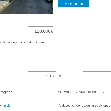
Ver inmueble
110.000€
plio salón, cocina, 3 dormitorios, un
1
2
3
4
Páginas:
SERVICIOS INMOBILIARIOS
Inicio
Ya desee vender o alquilar su vivienda