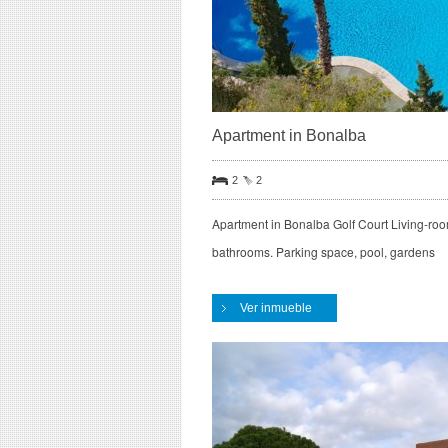
Apartment in Bonalba
2
2
Apartment in Bonalba Golf Court Living-roo
bathrooms. Parking space, pool, gardens
Ver inmueble